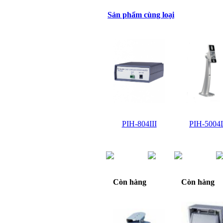
Sản phẩm cùng loại
PIH-804III
PIH-5004
Giá:
Giá:
LiÃªn
LiÃªn
há»‡
há»‡
Còn hàng
Còn hàng