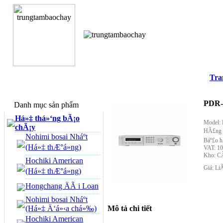
Tra
PDR-
Danh mục sản phẩm
Há»‡ thá»‘ng bÃ¡o
Model:
chÃ¡y
HÃ£ng s
Nohimi bosai Nháº­t
Báº£o h
(Há»‡ thÆ°á»ng)
VAT: 1
Kho: C
Hochiki American
Giá: Li
(Há»‡ thÆ°á»ng)
Hongchang ÄÃ i Loan
Nohimi bosai Nháº­t
(Há»‡ Ä‘á»‹a chá»‰)
Mô tả chi tiết
Hochiki American