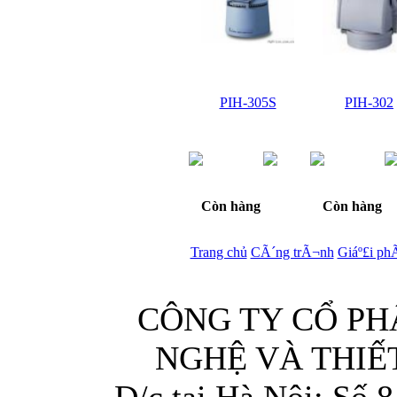
PIH-305S
PIH-302
Giá:
Giá:
LiÃªn
LiÃªn
há»‡
há»‡
Còn hàng
Còn hàng
Trang chủ
CÃ´ng trÃ¬nh
Giáº£i ph
CÔNG TY CỔ P
NGHỆ VÀ THIẾT