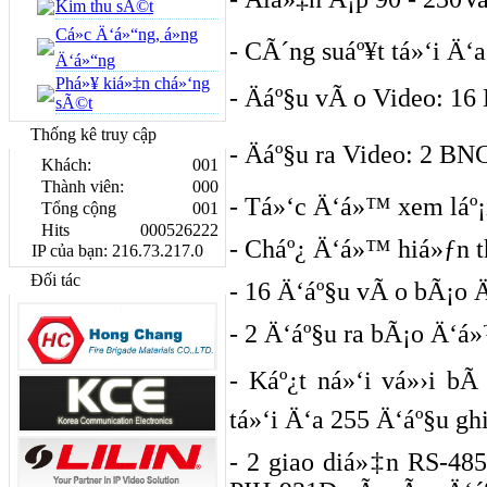
Kim thu sÃ©t
Cá»c Ä‘á»“ng, á»ng
- CÃ´ng suáº¥t tá»‘i Ä‘
Ä‘á»“ng
Phá»¥ kiá»‡n chá»‘ng
- Äáº§u vÃ o Video: 1
sÃ©t
Thống kê truy cập
- Äáº§u ra Video: 2 BN
Khách:
001
Thành viên:
000
- Tá»‘c Ä‘á»™ xem láº¡i
Tổng cộng
001
Hits
000526222
- Cháº¿ Ä‘á»™ hiá»ƒn th
IP của bạn: 216.73.217.0
Đối tác
- 16 Ä‘áº§u vÃ o bÃ¡o
- 2 Ä‘áº§u ra bÃ¡o Ä‘
- Káº¿t ná»‘i vá»›i bÃ
tá»‘i Ä‘a 255 Ä‘áº§u gh
- 2 giao diá»‡n RS-485