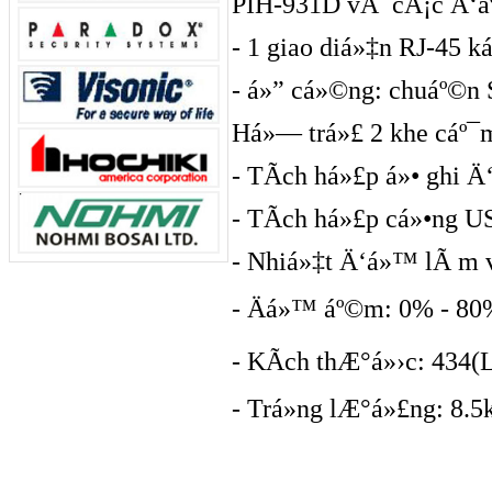
PIH-931D vÃ cÃ¡c Ä‘áº
- 1 giao diá»‡n RJ-45 ká
- á»” cá»©ng: chuáº©n 
Há»— trá»£ 2 khe cáº¯m
- TÃ­ch há»£p á»• ghi 
- TÃ­ch há»£p cá»•ng U
- Nhiá»‡t Ä‘á»™ lÃ m v
- Äá»™ áº©m: 0% - 80
- KÃ­ch thÆ°á»›c: 434(
- Trá»ng lÆ°á»£ng: 8.