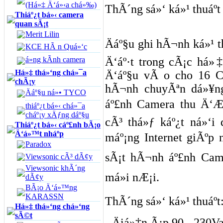
(Há»‡ Ä‘á»‹a chá»‰)
ThÃ´ng sá»‘ ká»¹ thuáº­t
Thiáº¿t bá»‹ camera
quan sÃ¡t
Merit Lilin
Äáº§u ghi hÃ¬nh ká»¹ 
KCE HÃ n Quá»‘c
á»ng kÃ­nh camera
Ä‘áº·t trong cÃ¡c há»
Há»‡ thá»‘ng chá»¯a
Ä‘áº§u vÃ o cho 16 C
chÃ¡y
hÃ¬nh chuyÃªn dá»¥n
Äáº§u ná»• TYCO
áº£nh Camera thu Ä‘Æ
thiáº¿t bá»‹ chá»¯a
cháº¡y xÄƒng dáº§u
cÃ³ thá»ƒ káº¿t ná»
Thiáº¿t bá»‹ cáº£nh bÃ¡o
Ä‘á»™t nháº­p
máº¡ng Internet giÃºp 
Paradox
sÃ¡t hÃ¬nh áº£nh Cam
Viewsonic cÃ³ dÃ¢y
Viewsonic khÃ´ng
má»i nÆ¡i.
dÃ¢y
BÃ¡o Ä‘á»™ng
KARASSN
ThÃ´ng sá»‘ ká»¹ thuáº­t
Há»‡ thá»‘ng chá»‘ng
sÃ©t
- Äiá»‡n Ã¡p 90 - 230V