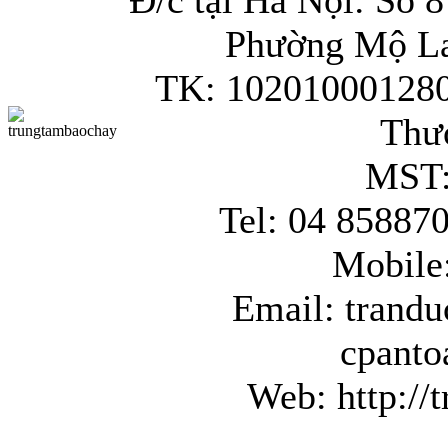
Đ/c tại Hà Nội: Số 
Phường Mộ La
TK: 102010001280
Thư
MST:
Tel: 04 85887
Mobile
Email: trand
cpant
Web: http:/